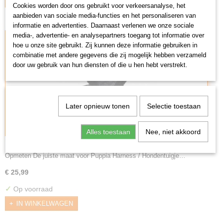
IN WINKELWAGEN
Cookies worden door ons gebruikt voor verkeersanalyse, het
aanbieden van sociale media-functies en het personaliseren van
informatie en advertenties. Daarnaast verlenen we onze sociale
media-, advertentie- en analysepartners toegang tot informatie over
hoe u onze site gebruikt. Zij kunnen deze informatie gebruiken in
combinatie met andere gegevens die zij mogelijk hebben verzameld
door uw gebruik van hun diensten of die u hen hebt verstrekt.
Later opnieuw tonen
Selectie toestaan
Alles toestaan
Nee, niet akkoord
Puppia Harness / Hondentuigje Douglas Model A
Black
Opmeten De juiste maat voor Puppia Harness / Hondentuigje…
€ 25,99
✓
Op voorraad
IN WINKELWAGEN