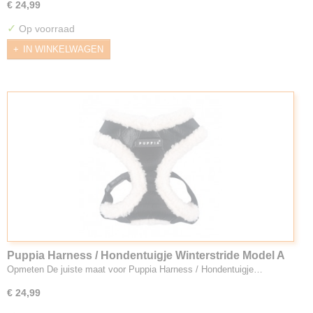
€ 24,99
✓
Op voorraad
IN WINKELWAGEN
Puppia Harness / Hondentuigje Winterstride Model A
Black
Opmeten De juiste maat voor Puppia Harness / Hondentuigje…
€ 24,99