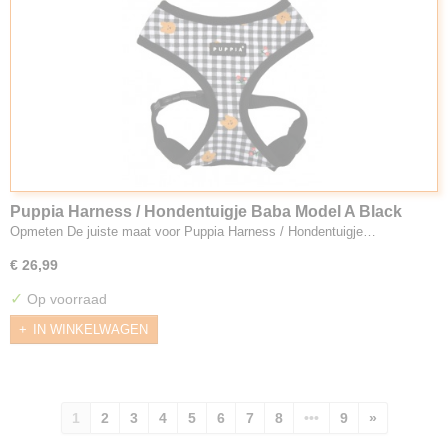
Puppia Harness / Hondentuigje Baba Model A Black
Opmeten De juiste maat voor Puppia Harness / Hondentuigje…
€ 26,99
✓
Op voorraad
IN WINKELWAGEN
1
2
3
4
5
6
7
8
•••
9
»