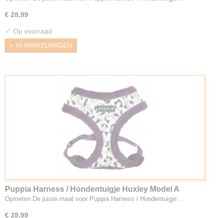
€ 28,99
✓
Op voorraad
IN WINKELWAGEN
Puppia Harness / Hondentuigje Huxley Model A
Purple
Opmeten De juiste maat voor Puppia Harness / Hondentuigje…
€ 28,99