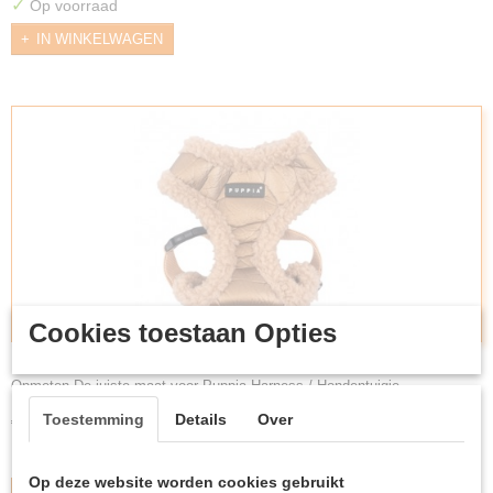
✓
Op voorraad
IN WINKELWAGEN
Cookies toestaan Opties
Puppia Harness / Hondentuigje Winterstride Model A
Beige
Opmeten De juiste maat voor Puppia Harness / Hondentuigje…
Toestemming
Details
Over
€ 24,99
✓
Op voorraad
Op deze website worden cookies gebruikt