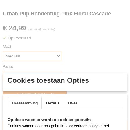
Urban Pup Hondentuig Pink Floral Cascade
€ 24,99
(inclusief btw 21%)
✓
Op voorraad
Maat
Aantal
Cookies toestaan Opties
IN WINKELWAGEN
Toestemming
Details
Over
Omschrijving
Op deze website worden cookies gebruikt
Cookies worden door ons gebruikt voor verkeersanalyse, het
Meet alsjeblieft je hond op zodat je weet welke maat je