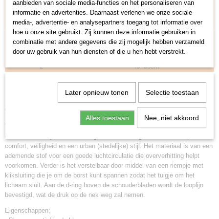
Opmeten
aanbieden van sociale media-functies en het personaliseren van
moet kiezen, zorg dat de borsto
mvang van je hond binnen
informatie en advertenties. Daarnaast verlenen we onze sociale
de hieronder afgebeelde maten vallen.
media-, advertentie- en analysepartners toegang tot informatie over
hoe u onze site gebruikt. Zij kunnen deze informatie gebruiken in
Maat
Borstomvang (Minimaal~Maximaal)
combinatie met andere gegevens die zij mogelijk hebben verzameld
S
30~38cm
door uw gebruik van hun diensten of die u hen hebt verstrekt.
M
38~45cm
L
45~53cm
Productinformatie Urban Pup Hondentuig Pink Floral
Later opnieuw tonen
Selectie toestaan
Cascade
Alles toestaan
Nee, niet akkoord
Trendy op dit moment is een bloemenmotiefje. Dit hondentuigje met roze
en rode bloemetjes is licht van gewicht maar erg sterk en ontworpen voor
comfort, veiligheid en een urban (stedelijke) stijl. Het materiaal is van een
ademende stof voor een goede luchtcirculatie die oververhitting helpt
voorkomen. Verder is het verstelbaar door middel van een riempje met
kliksluiting die je om de borst kunt spannen zodat het tuigje om het
lichaam sluit. Aan de d-ring boven de schouderbladen wordt de looplijn
bevestigd, wat de druk op de nek weg zal nemen.
Eigenschappen;