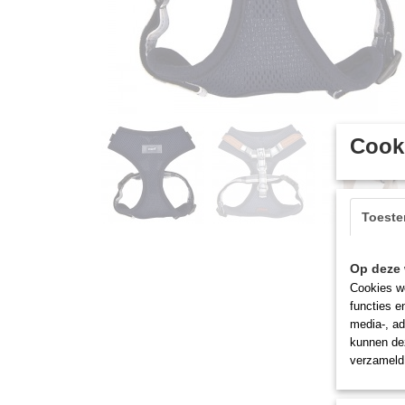
Cooki
Toest
Op deze 
Cookies wo
functies e
media-, ad
kunnen dez
verzameld 