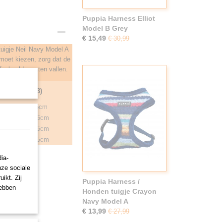
Puppia Harness Elliot
Model B Grey
€ 15,49
€ 30,99
tuigje Neil Navy Model A
 moet kiezen, zorg dat de
fgebeelde maten vallen.
(3)
9,5cm
11.5cm
13.5cm
15.5cm
ia-
nze sociale
ikt. Zij
Puppia Harness /
hebben
Honden tuigje Crayon
Navy Model A
€ 13,99
€ 27,99