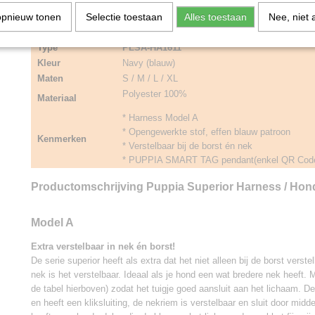
opnieuw tonen
Selectie toestaan
Alles toestaan
Nee, niet 
Type
PLSA-HA1611
Kleur
Navy (blauw)
Maten
S / M / L / XL
Polyester 100%
Materiaal
* Harness Model A
* Opengewerkte stof, effen blauw patroon
Kenmerken
* Verstelbaar bij de borst én nek
* PUPPIA SMART TAG pendant(enkel QR Code)
Productomschrijving Puppia Superior Harness / Hond
Model A
Extra verstelbaar in nek én borst!
De serie superior heeft als extra dat het niet alleen bij de borst verste
nek is het verstelbaar. Ideaal als je hond een wat bredere nek heeft. 
de tabel hierboven) zodat het tuigje goed aansluit aan het lichaam. De
en heeft een kliksluiting, de nekriem is verstelbaar en sluit door midde