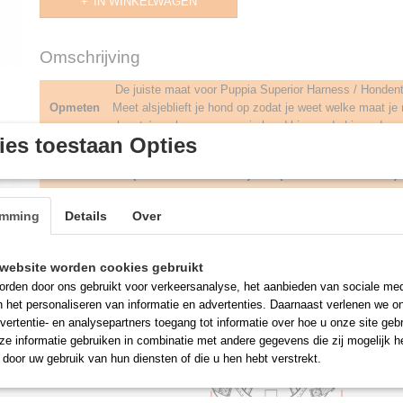
IN WINKELWAGEN
Omschrijving
De juiste maat voor Puppia Superior Harness / Honden
Opmeten
Meet alsjeblieft je hond op zodat je weet welke maat je
borst én nekomvang van je hond binnen de hieronder a
es toestaan Opties
(1) Nekomvang
(2) Borstomvang
Maat
(Minimaal~Maximaal)
(Minimaal~Maximaal)
S
24~28cm
32~43cm
M
31~37cm
41~57cm
emming
Details
Over
L
36~42cm
46~62cm
XL
41~48cm
57~77cm
website worden cookies gebruikt
rden door ons gebruikt voor verkeersanalyse, het aanbieden van sociale med
n het personaliseren van informatie en advertenties. Daarnaast verlenen we o
vertentie- en analysepartners toegang tot informatie over hoe u onze site gebru
e informatie gebruiken in combinatie met andere gegevens die zij mogelijk 
door uw gebruik van hun diensten of die u hen hebt verstrekt.