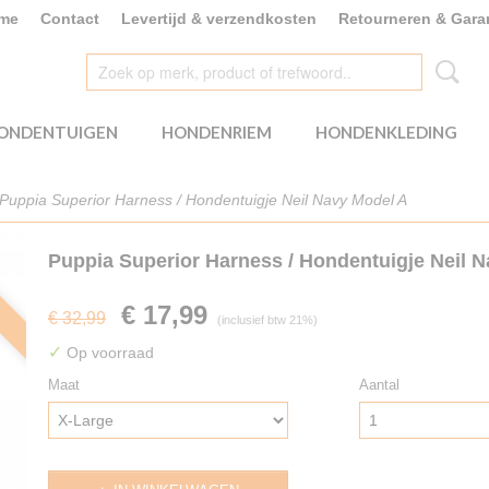
me
Contact
Levertijd & verzendkosten
Retourneren & Gara
ONDENTUIGEN
HONDENRIEM
HONDENKLEDING
Puppia Superior Harness / Hondentuigje Neil Navy Model A
Puppia Superior Harness / Hondentuigje Neil 
€ 17,99
€ 32,99
(inclusief btw 21%)
✓
Op voorraad
Maat
Aantal