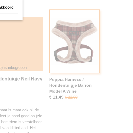
akkoord
 is inbegrepen
entuigje Neil Navy
Puppia Harness /
Hondentuigje Barron
Model A Wine
€ 11,49
€ 22,99
lbaar is maar ook bij de
Meet je hond goed op (zie
 borstriem is verstelbaar
l van klitterband. Het