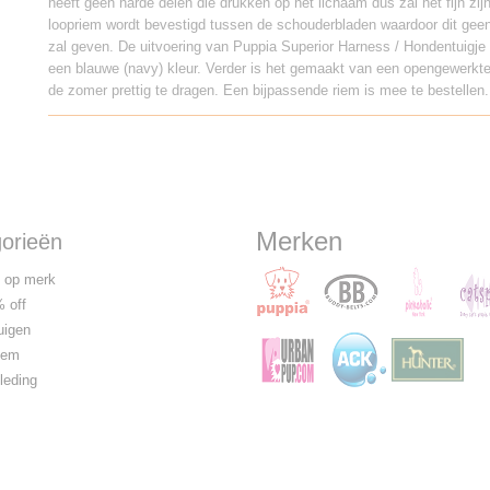
heeft geen harde delen die drukken op het lichaam dus zal het fijn zi
loopriem wordt bevestigd tussen de schouderbladen waardoor dit geen
zal geven. De uitvoering van Puppia Superior Harness / Hondentuigje 
een blauwe (navy) kleur. Verder is het gemaakt van een opengewerkte
de zomer prettig te dragen. Een bijpassende riem is mee te bestellen.
Merken
orieën
 op merk
 off
uigen
iem
leding