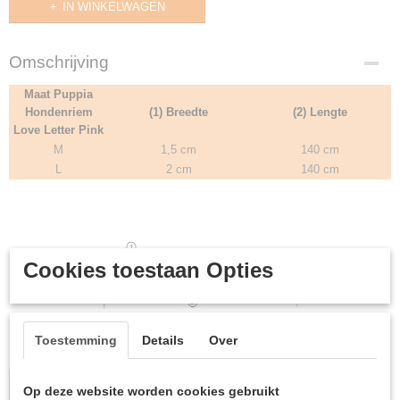
IN WINKELWAGEN
Omschrijving
Maat Puppia
Hondenriem
(1) Breedte
(2) Lengte
Love Letter Pink
M
1,5 cm
140 cm
L
2 cm
140 cm
Cookies toestaan Opties
Toestemming
Details
Over
Type
PAMD-AL048
Op deze website worden cookies gebruikt
Kleur
Roze