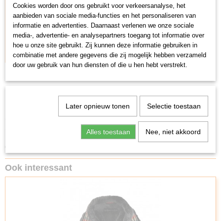
Cookies worden door ons gebruikt voor verkeersanalyse, het
Maten
M / L
aanbieden van sociale media-functies en het personaliseren van
ACRYL 80% VISCOSE 10% WOL 5% POLYESTER 5%
Materiaal
informatie en advertenties. Daarnaast verlenen we onze sociale
VOERING: POLYESTER100%
media-, advertentie- en analysepartners toegang tot informatie over
*Roze letterpatroon.
hoe u onze site gebruikt. Zij kunnen deze informatie gebruiken in
Kenmerken
*Sterk materiaal.
combinatie met andere gegevens die zij mogelijk hebben verzameld
door uw gebruik van hun diensten of die u hen hebt verstrekt.
Productomschrijving Puppia Hondenriem Love Letter
Pink
Later opnieuw tonen
Selectie toestaan
Sterke goed afgewerkte en kleurechte hondenriem met een lengte van
1.40 meter en in de kleur (love) roze/wit, welke past bij het tuigje Love
Alles toestaan
Nee, niet akkoord
Letter Pink. Deze riem is er in twee breedte-maten, zie tabel hierboven.
Ook heeft de riem een mooie musketonhaak. Verras je valentijn!
Ook interessant