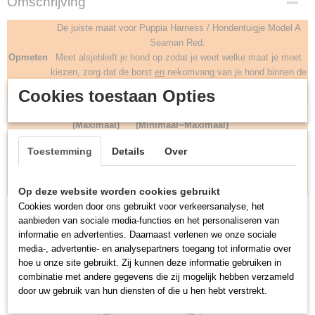
Omschrijving
De juiste maat voor Puppia Harness / Hondentuigje Model A
Seaman Red.
Opmeten
Meet alsjeblieft je hond op zodat je weet welke maat je moet
kiezen, zorg dat de borst
en
nekomvang van je hond binnen de
hieronder afgebeelde maten vallen.
Cookies toestaan Opties
(1) Nekomvang
(2) Borstomvang
Maat
3
(Maximaal)
(Minimaal~Maximaal)
S
24cm
34~47cm
9.5cm
Toestemming
Details
Over
M
32cm
44~59cm
12.5cm
L
39cm
50~67cm
13cm
XL
42cm
60~82cm
16cm
Op deze website worden cookies gebruikt
Cookies worden door ons gebruikt voor verkeersanalyse, het
aanbieden van sociale media-functies en het personaliseren van
informatie en advertenties. Daarnaast verlenen we onze sociale
media-, advertentie- en analysepartners toegang tot informatie over
hoe u onze site gebruikt. Zij kunnen deze informatie gebruiken in
combinatie met andere gegevens die zij mogelijk hebben verzameld
door uw gebruik van hun diensten of die u hen hebt verstrekt.