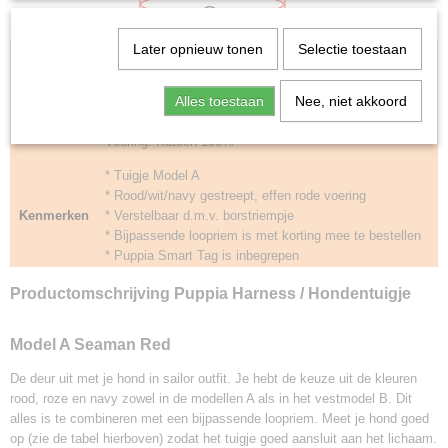
Later opnieuw tonen
Selectie toestaan
Type
PAUA-HA1832
Kleur
Rood gestreept met geborduurd anker
Maten
S / M / L / XL
Alles toestaan
Nee, niet akkoord
Tuigje: Katoen 95% Span 5%
Materiaal
Voering: Katoen 100%
* Tuigje Model A
* Rood/wit/navy gestreept, effen rode voering
Kenmerken
* Verstelbaar d.m.v. borstriempje
* Bijpassende loopriem is met korting mee te bestellen
* Puppia Smart Tag is inbegrepen
Productomschrijving Puppia Harness / Hondentuigje
Model A Seaman Red
De deur uit met je hond in sailor outfit. Je hebt de keuze uit de kleuren
rood, roze en navy zowel in de modellen A als in het vestmodel B. Dit
alles is te combineren met een bijpassende loopriem. Meet je hond goed
op (zie de tabel hierboven) zodat het tuigje goed aansluit aan het lichaam.