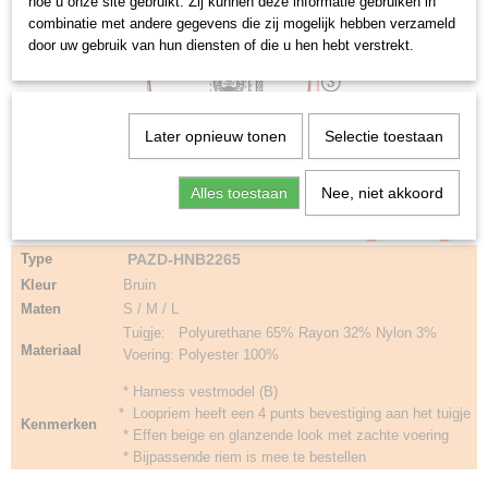
hoe u onze site gebruikt. Zij kunnen deze informatie gebruiken in
combinatie met andere gegevens die zij mogelijk hebben verzameld
door uw gebruik van hun diensten of die u hen hebt verstrekt.
Later opnieuw tonen
Selectie toestaan
Alles toestaan
Nee, niet akkoord
Type
PAZD-HNB2265
Kleur
Bruin
Maten
S / M / L
Tuigje: Polyurethane 65% Rayon 32% Nylon 3%
Materiaal
Voering: Polyester 100%
* Harness vestmodel (B)
* Loopriem heeft een 4 punts bevestiging aan het tuigje
Kenmerken
* Effen beige en glanzende look met zachte voering
* Bijpassende riem is mee te bestellen