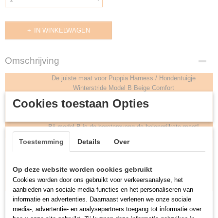
IN WINKELWAGEN
Omschrijving
De juiste maat voor Puppia Harness / Hondentuigje
Winterstride Model B Beige Comfort
Meet alsjeblieft je hond op zodat je weet welke maat je moet
Cookies toestaan Opties
Opmeten
kiezen, zorg dat de borst en nekomvang van je hond binnen de
hieronder afgebeelde maten vallen.
Bij model B is de borstomvang de belangrijkste maat!
Toestemming
Details
Over
(1) Nekomvang
(2) Borstomvang
Maat
(Maximaal)
(Maximaal)
S
22cm
31cm
Op deze website worden cookies gebruikt
M
24cm
36cm
Cookies worden door ons gebruikt voor verkeersanalyse, het
L
32cm
42cm
aanbieden van sociale media-functies en het personaliseren van
informatie en advertenties. Daarnaast verlenen we onze sociale
media-, advertentie- en analysepartners toegang tot informatie over