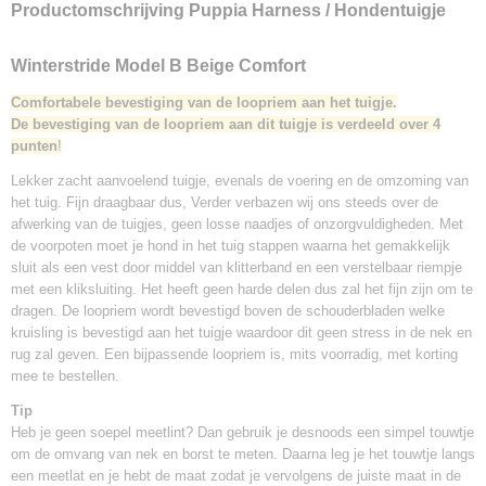
Productomschrijving Puppia Harness / Hondentuigje
Winterstride Model B Beige Comfort
Comfortabele bevestiging van de loopriem aan het tuigje.
De bevestiging van de loopriem aan dit tuigje is verdeeld over 4
punten
!
Lekker zacht aanvoelend tuigje, evenals de voering en de omzoming van
het tuig. Fijn draagbaar dus, Verder verbazen wij ons steeds over de
afwerking van de tuigjes, geen losse naadjes of onzorgvuldigheden. Met
de voorpoten moet je hond in het tuig stappen waarna het gemakkelijk
sluit als een vest door middel van klitterband en een verstelbaar riempje
met een kliksluiting. Het heeft geen harde delen dus zal het fijn zijn om te
dragen. De loopriem wordt bevestigd boven de schouderbladen welke
kruisling is bevestigd aan het tuigje waardoor dit geen stress in de nek en
rug zal geven. Een bijpassende loopriem is, mits voorradig, met korting
mee te bestellen.
Tip
Heb je geen soepel meetlint? Dan gebruik je desnoods een simpel touwtje
om de omvang van nek en borst te meten. Daarna leg je het touwtje langs
een meetlat en je hebt de maat zodat je vervolgens de juiste maat in de