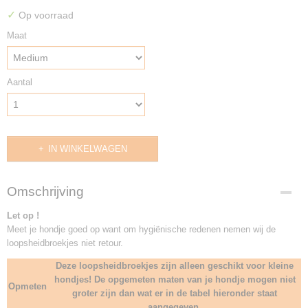
✓
Op voorraad
Maat
Aantal
IN WINKELWAGEN
Omschrijving
Let op !
Meet je hondje goed op want om hygiënische redenen nemen wij de
loopsheidbroekjes niet retour.
Deze loopsheidbroekjes zijn alleen geschikt voor kleine
hondjes! De opgemeten maten van je hondje mogen niet
Opmeten
groter zijn dan wat er in de tabel hieronder staat
aangegeven.