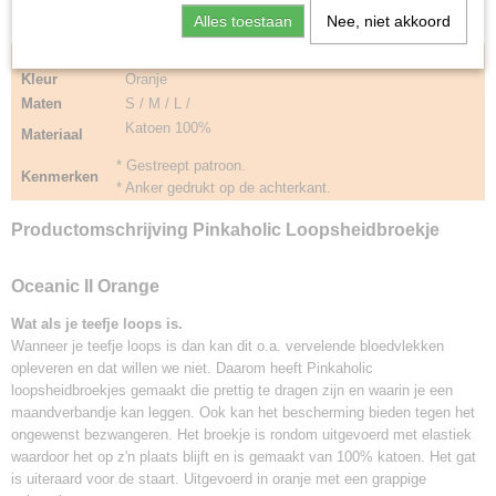
Alles toestaan
Nee, niet akkoord
Type
NAQB-PT7220
Kleur
Oranje
Maten
S / M / L /
Katoen 100%
Materiaal
* Gestreept patroon.
Kenmerken
* Anker gedrukt op de achterkant.
Productomschrijving Pinkaholic Loopsheidbroekje
Oceanic II Orange
Wat als je teefje loops is.
Wanneer je teefje loops is dan kan dit o.a. vervelende bloedvlekken
opleveren en dat willen we niet. Daarom heeft Pinkaholic
loopsheidbroekjes gemaakt die prettig te dragen zijn en waarin je een
maandverbandje kan leggen. Ook kan het bescherming bieden tegen het
ongewenst bezwangeren. Het broekje is rondom uitgevoerd met elastiek
waardoor het op z'n plaats blijft en is gemaakt van 100% katoen. Het gat
is uiteraard voor de staart. Uitgevoerd in oranje met een grappige