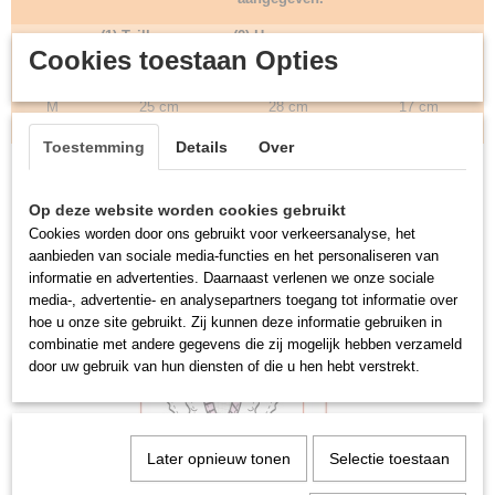
(1) Taille omvang
(2) Heupomvang
Maat
(3) Broek lengte
Cookies toestaan Opties
(Maximaal)
(Maximaal)
S
24 cm
26 cm
16 cm
M
25 cm
28 cm
17 cm
L
28 cm
32 cm
19 cm
Toestemming
Details
Over
Op deze website worden cookies gebruikt
Cookies worden door ons gebruikt voor verkeersanalyse, het
aanbieden van sociale media-functies en het personaliseren van
informatie en advertenties. Daarnaast verlenen we onze sociale
media-, advertentie- en analysepartners toegang tot informatie over
hoe u onze site gebruikt. Zij kunnen deze informatie gebruiken in
combinatie met andere gegevens die zij mogelijk hebben verzameld
door uw gebruik van hun diensten of die u hen hebt verstrekt.
Later opnieuw tonen
Selectie toestaan